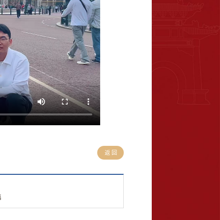
返 回
福